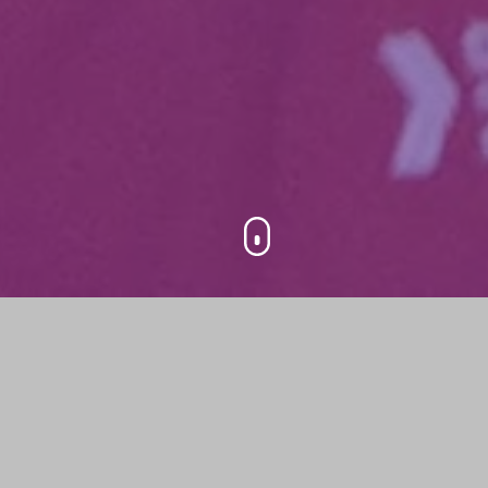
What is
400
1
DevFest du
Bout du
Participants
Day
Monde?