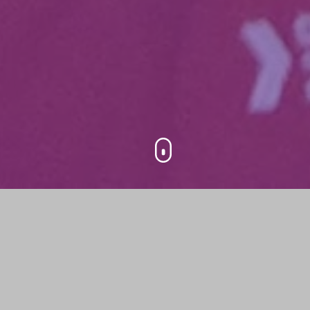
What is
400
1
DevFest du
Bout du
Participants
Day
Monde?